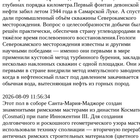
глубинах порядка километра.Первый фонтан девонской
нефти забил летом 1944 года в Самарской Луке. А спуст
дали промышленный объём скважины Северокамского
месторождения. Вопрос о целесообразности добычи бы
решён практически, обеспечив страну углеводородами в
тяжёлое время послевоенного восстановления.Геологи
Северокамского месторождения известны и другими
научными победами — именно они первыми в мире
применили кустовой метод турбинного бурения, заклад
несколько наклонных скважин с одной площадки. Они 
первыми в стране внедрили метод импульсного заводне
когда в нефтеносный пласт под давлением закачивается
обычная вода, вытесняющая нефть из горных пород.
2026-08-09 11:56:34
Этот пол в соборе Санта-Мария-Маджоре создан
знаменитыми римскими мастерами из династии Космат
(Cosmati) при папе Иннокентии III. Для создания
долговечного и роскошного геометрического узора маст
использовали технику сполиации — вторичную перера
античных римских строительных материалов (цветного