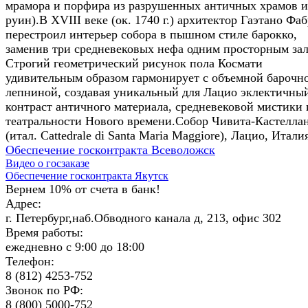
мрамора и порфира из разрушенных античных храмов и
руин).В XVIII веке (ок. 1740 г.) архитектор Гаэтано Фа
перестроил интерьер собора в пышном стиле барокко,
заменив три средневековых нефа одним просторным за
Строгий геометрический рисунок пола Космати
удивительным образом гармонирует с объемной барочн
лепниной, создавая уникальный для Лацио эклектичны
контраст античного материала, средневековой мистики 
театральности Нового времени.Собор Чивита-Кастелла
(итал. Cattedrale di Santa Maria Maggiore), Лацио, Итали
Обеспечение госконтракта Всеволожск
Видео о госзаказе
Обеспечение госконтракта Якутск
Вернем 10% от счета в банк!
Адрес:
г. Петербург,наб.Обводного канала д, 213, офис 302
Время работы:
ежедневно с 9:00 до 18:00
Телефон:
8 (812) 4253-752
Звонок по РФ:
8 (800) 5000-752